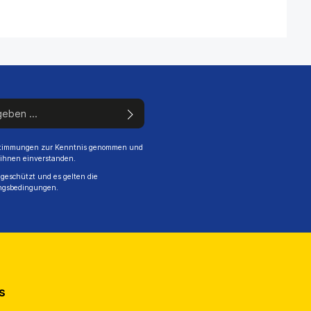
stimmungen
zur Kenntnis genommen und
 ihnen einverstanden.
geschützt und es gelten die
ngsbedingungen
.
s