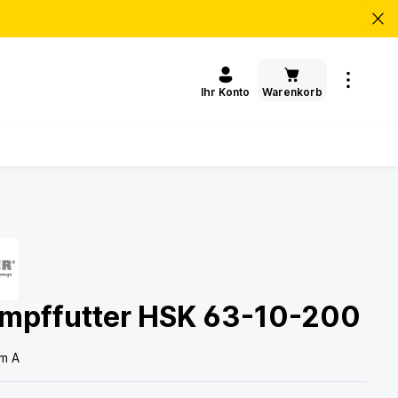
Warenkorb
Ihr Konto
mpffutter HSK 63-10-200
rm A