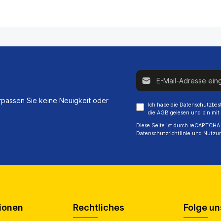
E-Mail-Adresse*
passen Sie keine Neuigkeit oder
Ich habe die
Datenschutzbe
die
AGB
gelesen und bin mit
Diese Seite ist durch reCAPTCHA 
Datenschutzrichtlinie
und
Nutzu
ionen
Rechtliches
Folge un