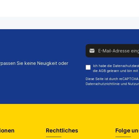
E-Mail-Adresse*
passen Sie keine Neuigkeit oder
Ich habe die
Datenschutzbe
die
AGB
gelesen und bin mit
Diese Seite ist durch reCAPTCHA 
Datenschutzrichtlinie
und
Nutzu
ionen
Rechtliches
Folge un