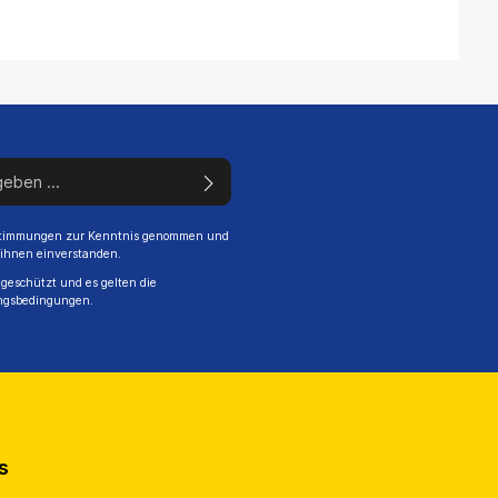
stimmungen
zur Kenntnis genommen und
 ihnen einverstanden.
geschützt und es gelten die
ngsbedingungen
.
s