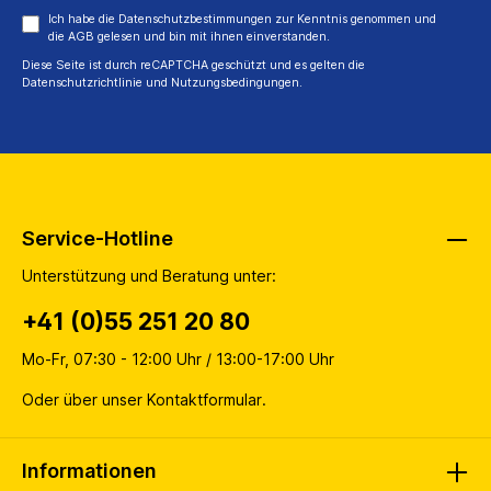
Ich habe die
Datenschutzbestimmungen
zur Kenntnis genommen und
die
AGB
gelesen und bin mit ihnen einverstanden.
Diese Seite ist durch reCAPTCHA geschützt und es gelten die
Datenschutzrichtlinie
und
Nutzungsbedingungen
.
Service-Hotline
Unterstützung und Beratung unter:
+41 (0)55 251 20 80
Mo-Fr, 07:30 - 12:00 Uhr / 13:00-17:00 Uhr
Oder über unser
Kontaktformular
.
Informationen