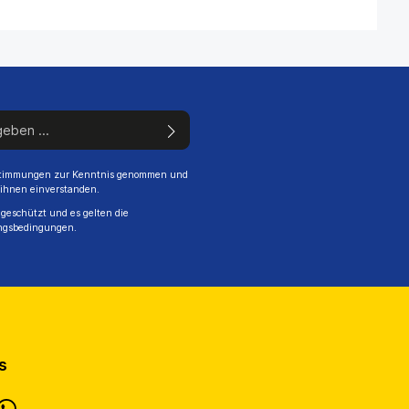
stimmungen
zur Kenntnis genommen und
 ihnen einverstanden.
geschützt und es gelten die
ngsbedingungen
.
s