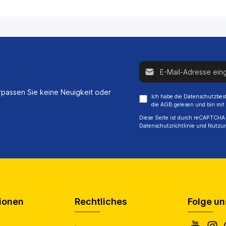
E-Mail-Adresse*
passen Sie keine Neuigkeit oder
Ich habe die
Datenschutzbe
die
AGB
gelesen und bin mit
Diese Seite ist durch reCAPTCHA 
Datenschutzrichtlinie
und
Nutzu
ionen
Rechtliches
Folge un