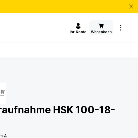
Warenkorb
Ihr Konto
raufnahme HSK 100-18-
rm A