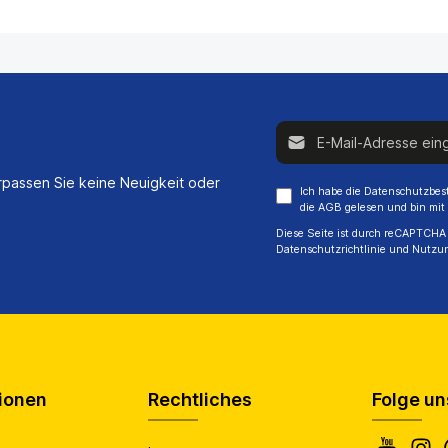
E-Mail-Adresse*
passen Sie keine Neuigkeit oder
Ich habe die
Datenschutzbe
die
AGB
gelesen und bin mit
Diese Seite ist durch reCAPTCHA 
Datenschutzrichtlinie
und
Nutzu
ionen
Rechtliches
Folge un