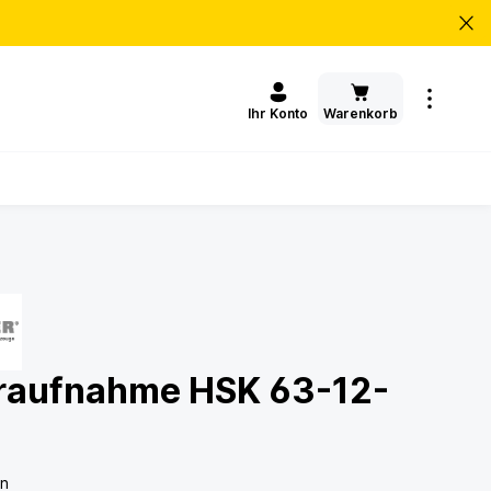
Warenkorb
Ihr Konto
raufnahme HSK 63-12-
en