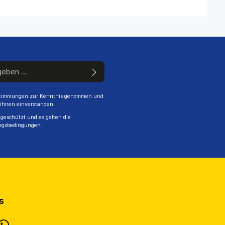
stimmungen
zur Kenntnis genommen und
 ihnen einverstanden.
geschützt und es gelten die
ngsbedingungen
.
s