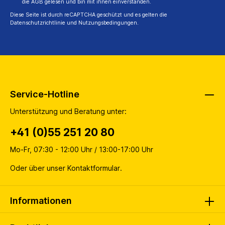
die
AGB
gelesen und bin mit ihnen einverstanden.
Diese Seite ist durch reCAPTCHA geschützt und es gelten die
Datenschutzrichtlinie
und
Nutzungsbedingungen
.
Service-Hotline
Unterstützung und Beratung unter:
+41 (0)55 251 20 80
Mo-Fr, 07:30 - 12:00 Uhr / 13:00-17:00 Uhr
Oder über unser
Kontaktformular
.
Informationen