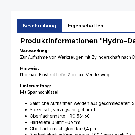
Beschreibung
Eigenschaften
Produktinformationen "Hydro-D
Verwendung:
Zur Aufnahme von Werkzeugen mit Zylinderschaft nach 
Hinweis:
l1 = max. Einstecktiefe l2 = max. Verstellweg
Lieferumfang:
Mit Spannschlüssel
Sämtliche Aufnahmen werden aus geschmiedetem Sta
Spezifisch, verzugsarm gehärtet
Oberflächenhärte HRC 58~60
Härtetiefe 0,8mm~0,9mm
Oberflächenrauhigkeit Ra 0,4 µm
Zugfestigkeit im Kern von min. 800 N/mm² nach DIN