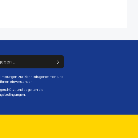
stimmungen
zur Kenntnis genommen und
 ihnen einverstanden.
geschützt und es gelten die
ngsbedingungen
.