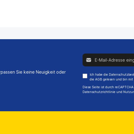
E-Mail-Adresse*
passen Sie keine Neuigkeit oder
Ich habe die
Datenschutzbe
die
AGB
gelesen und bin mit
Diese Seite ist durch reCAPTCHA 
Datenschutzrichtlinie
und
Nutzu