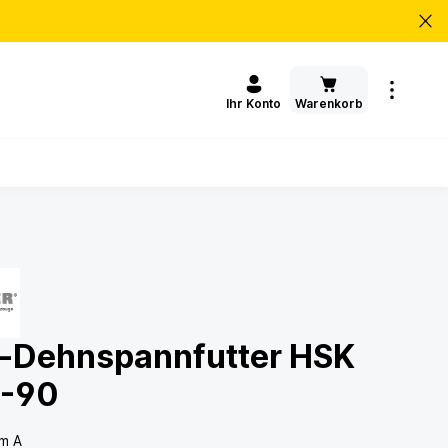
Warenkorb
Ihr Konto
-Dehnspannfutter HSK
2-90
rm A