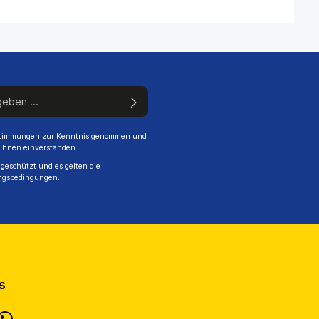
stimmungen
zur Kenntnis genommen und
 ihnen einverstanden.
geschützt und es gelten die
ngsbedingungen
.
s