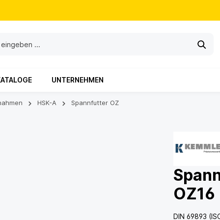
KATALOGE
UNTERNEHMEN
nahmen
HSK-A
Spannfutter OZ
Spann
OZ16
DIN 69893 (IS