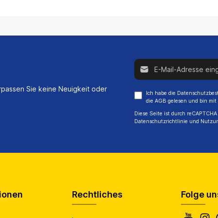
E-Mail-Adresse*
passen Sie keine Neuigkeit oder
Ich habe die
Datenschutzbe
die
AGB
gelesen und bin mit
Diese Seite ist durch reCAPTCHA 
Datenschutzrichtlinie
und
Nutzu
ionen
Rechtliches
Folge un