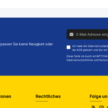
E-Mail-Adresse*
passen Sie keine Neuigkeit oder
Ich habe die
Datenschutzbe
die
AGB
gelesen und bin mit
Diese Seite ist durch reCAPTCHA 
Datenschutzrichtlinie
und
Nutzu
ionen
Rechtliches
Folge un