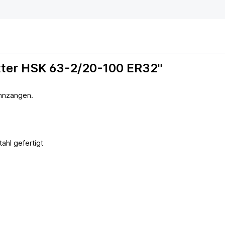
tter HSK 63-2/20-100 ER32"
annzangen.
hl gefertigt