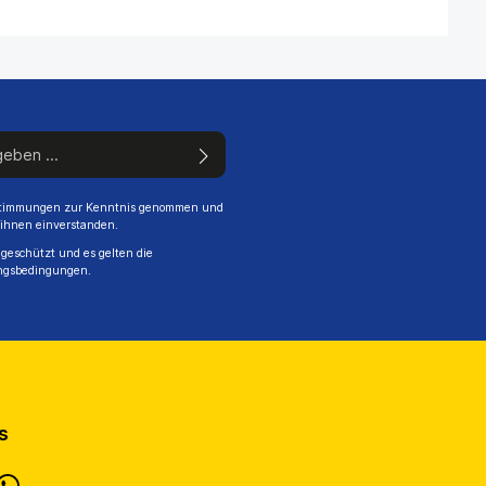
stimmungen
zur Kenntnis genommen und
 ihnen einverstanden.
geschützt und es gelten die
ngsbedingungen
.
s