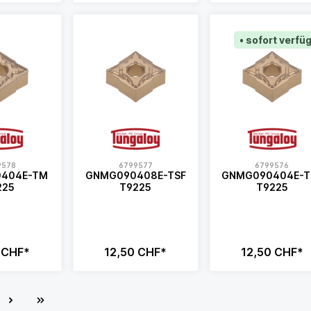
• sofort verfü
9578
6799577
6799576
404E-TM
GNMG090408E-TSF
GNMG090404E-T
225
T9225
T9225
 CHF*
12,50 CHF*
12,50 CHF*