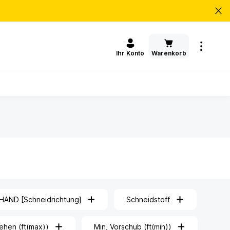
Warenkorb
Ihr Konto
HAND [Schneidrichtung]
Schneidstoff
ehen (ft(max))
Min, Vorschub (ft(min))