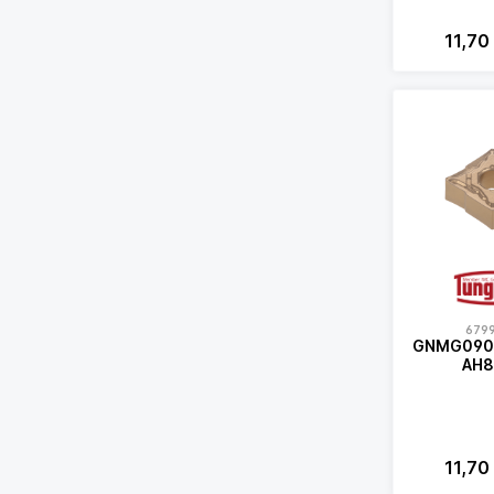
11,70
679
GNMG090
AH8
11,70