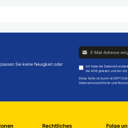
E-Mail-Adresse*
passen Sie keine Neuigkeit oder
Ich habe die
Datenschutzbe
die
AGB
gelesen und bin mit
Diese Seite ist durch reCAPTCHA 
Datenschutzrichtlinie
und
Nutzu
ionen
Rechtliches
Folge un