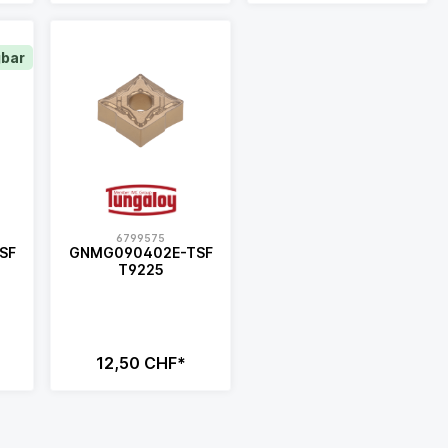
gbar
6799575
SF
GNMG090402E-TSF
T9225
12,50 CHF*