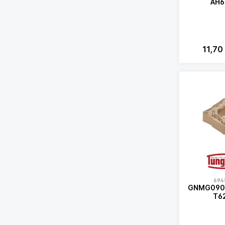
AH6
11,70
694
GNMG090
T6