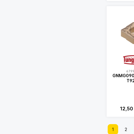
679
GNMG090
T9
12,50
1
2