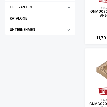
LIEFERANTEN
694
GNMG090
AH6
KATALOGE
UNTERNEHMEN
11,70
694
GNMG090