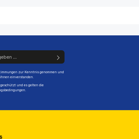
stimmungen
zur Kenntnis genommen und
 ihnen einverstanden.
geschützt und es gelten die
ngsbedingungen
.
s