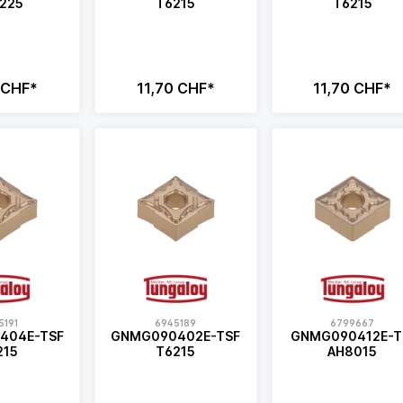
225
T6215
T6215
 CHF*
11,70 CHF*
11,70 CHF*
5191
6945189
6799667
404E-TSF
GNMG090402E-TSF
GNMG090412E-
215
T6215
AH8015