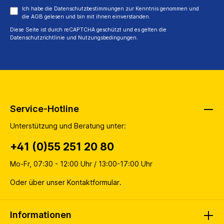
Ich habe die
Datenschutzbestimmungen
zur Kenntnis genommen und
die
AGB
gelesen und bin mit ihnen einverstanden.
Diese Seite ist durch reCAPTCHA geschützt und es gelten die
Datenschutzrichtlinie
und
Nutzungsbedingungen
.
Service-Hotline
Unterstützung und Beratung unter:
+41 (0)55 251 20 80
Mo-Fr, 07:30 - 12:00 Uhr / 13:00-17:00 Uhr
Oder über unser
Kontaktformular
.
Informationen