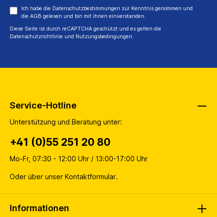
Ich habe die
Datenschutzbestimmungen
zur Kenntnis genommen und
die
AGB
gelesen und bin mit ihnen einverstanden.
Diese Seite ist durch reCAPTCHA geschützt und es gelten die
Datenschutzrichtlinie
und
Nutzungsbedingungen
.
Service-Hotline
Unterstützung und Beratung unter:
+41 (0)55 251 20 80
Mo-Fr, 07:30 - 12:00 Uhr / 13:00-17:00 Uhr
Oder über unser
Kontaktformular
.
Informationen