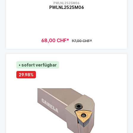
PWLNL2525M06
PWLNL2525M06
68,00 CHF*
97,00 CHF*
• sofort verfügbar
29.98
%