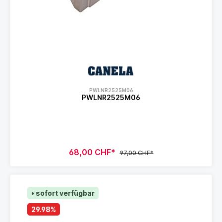
PWLNR2525M06
PWLNR2525M06
68,00 CHF*
97,00 CHF*
• sofort verfügbar
29.98
%