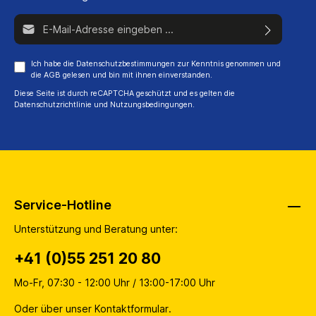
E-Mail-Adresse*
Ich habe die
Datenschutzbestimmungen
zur Kenntnis genommen und
die
AGB
gelesen und bin mit ihnen einverstanden.
Diese Seite ist durch reCAPTCHA geschützt und es gelten die
Datenschutzrichtlinie
und
Nutzungsbedingungen
.
Service-Hotline
Unterstützung und Beratung unter:
+41 (0)55 251 20 80
Mo-Fr, 07:30 - 12:00 Uhr / 13:00-17:00 Uhr
Oder über unser
Kontaktformular
.