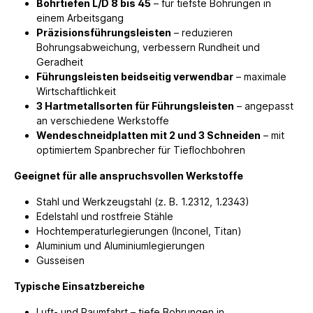
Bohrtiefen L/D 8 bis 45
– für tiefste Bohrungen in
einem Arbeitsgang
Präzisionsführungsleisten
– reduzieren
Bohrungsabweichung, verbessern Rundheit und
Geradheit
Führungsleisten beidseitig verwendbar
– maximale
Wirtschaftlichkeit
3 Hartmetallsorten für Führungsleisten
– angepasst
an verschiedene Werkstoffe
Wendeschneidplatten mit 2 und 3 Schneiden
– mit
optimiertem Spanbrecher für Tieflochbohren
Geeignet für alle anspruchsvollen Werkstoffe
Stahl und Werkzeugstahl (z. B. 1.2312, 1.2343)
Edelstahl und rostfreie Stähle
Hochtemperaturlegierungen (Inconel, Titan)
Aluminium und Aluminiumlegierungen
Gusseisen
Typische Einsatzbereiche
Luft- und Raumfahrt – tiefe Bohrungen in