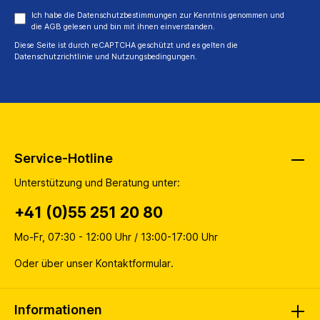
Ich habe die
Datenschutzbestimmungen
zur Kenntnis genommen und
die
AGB
gelesen und bin mit ihnen einverstanden.
Diese Seite ist durch reCAPTCHA geschützt und es gelten die
Datenschutzrichtlinie
und
Nutzungsbedingungen
.
Service-Hotline
Unterstützung und Beratung unter:
+41 (0)55 251 20 80
Mo-Fr, 07:30 - 12:00 Uhr / 13:00-17:00 Uhr
Oder über unser
Kontaktformular
.
Informationen