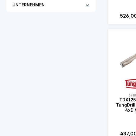
UNTERNEHMEN
526,0
671
TDX125
TungDrill
4xD /
437,0