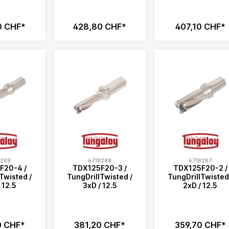
0 CHF*
428,80 CHF*
407,10 CHF*
8289
6718288
6718287
F20-4 /
TDX125F20-3 /
TDX125F20-2 /
Twisted /
TungDrillTwisted /
TungDrillTwisted
 12.5
3xD / 12.5
2xD / 12.5
0 CHF*
381,20 CHF*
359,70 CHF*