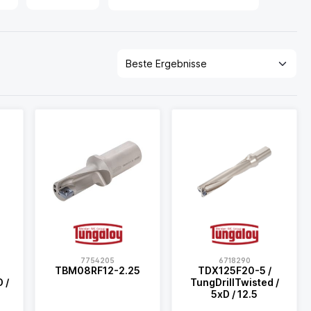
7754205
6718290
‎TBM08RF12-2.25
TDX125F20-5 /
 /
TungDrillTwisted /
5xD / 12.5