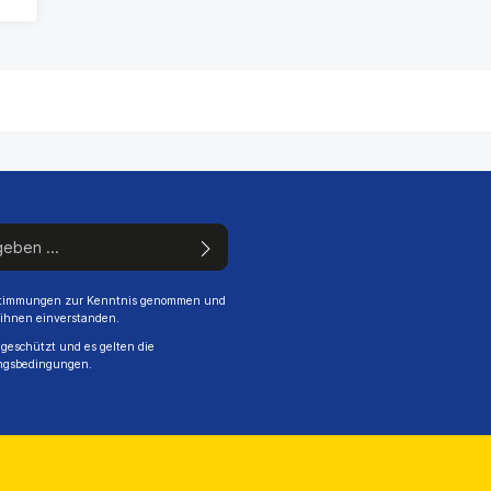
stimmungen
zur Kenntnis genommen und
 ihnen einverstanden.
geschützt und es gelten die
ngsbedingungen
.