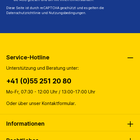
Diese Seite ist durch reCAPTCHA geschützt und es gelten die
Datenschutzrichtlinie
und
Nutzungsbedingungen
.
Service-Hotline
Unterstützung und Beratung unter:
+41 (0)55 251 20 80
Mo-Fr, 07:30 - 12:00 Uhr / 13:00-17:00 Uhr
Oder über unser
Kontaktformular
.
Informationen