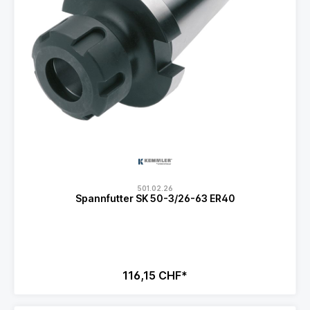
501.02.26
Spannfutter SK 50-3/26-63 ER40
116,15 CHF*