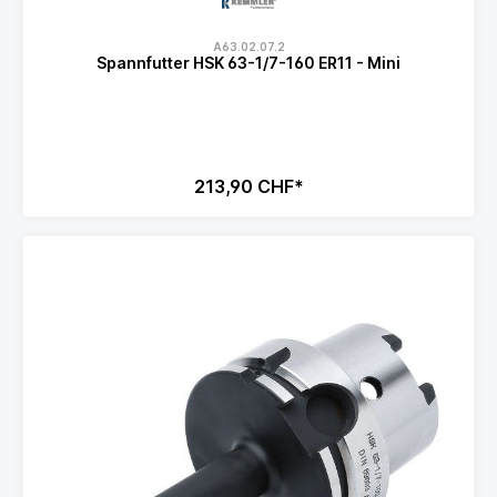
A63.02.07.2
Spannfutter HSK 63-1/7-160 ER11 - Mini
213,90 CHF*