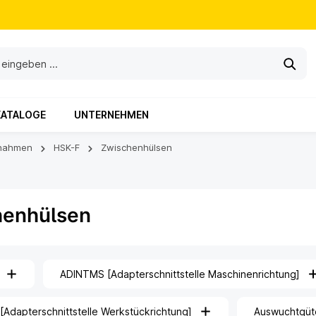
KATALOGE
UNTERNEHMEN
nahmen
HSK-F
Zwischenhülsen
henhülsen
ADINTMS [Adapterschnittstelle Maschinenrichtung]
Adapterschnittstelle Werkstückrichtung]
Auswuchtgüt