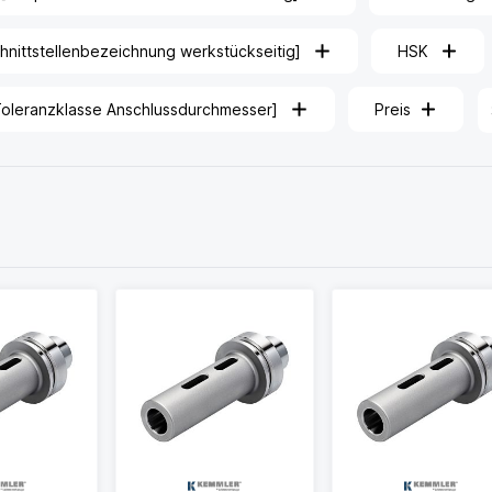
nittstellenbezeichnung werkstückseitig]
HSK
leranzklasse Anschlussdurchmesser]
Preis