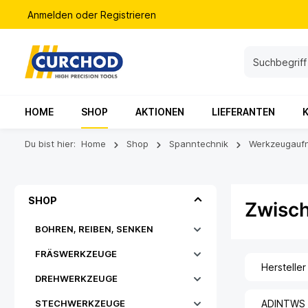
Anmelden
oder
Registrieren
HOME
SHOP
AKTIONEN
LIEFERANTEN
Du bist hier:
Home
Shop
Spanntechnik
Werkzeugauf
SHOP
Zwisc
BOHREN, REIBEN, SENKEN
FRÄSWERKZEUGE
Hersteller
DREHWERKZEUGE
STECHWERKZEUGE
ADINTWS [