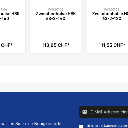
07.04
F63.07.03
F63.07.02
hülse HSK
Zwischenhülse HSK
Zwischenhülse H
-160
63-3-140
63-2-120
5 CHF*
113,85 CHF*
111,55 CHF*
E-Mail-Adresse*
passen Sie keine Neuigkeit oder
Ich habe die
Datenschutzbe