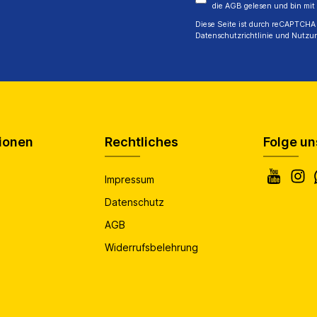
die
AGB
gelesen und bin mit
Diese Seite ist durch reCAPTCHA 
Datenschutzrichtlinie
und
Nutzu
ionen
Rechtliches
Folge un
Impressum
Datenschutz
AGB
Widerrufsbelehrung