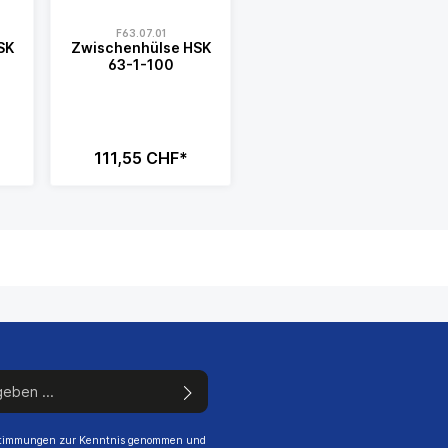
F63.07.01
SK
Zwischenhülse HSK
63-1-100
111,55 CHF*
stimmungen
zur Kenntnis genommen und