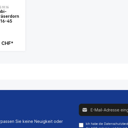
.10.16
bi-
räserdorn
-16-45
5 CHF*
E-Mail-Adresse*
passen Sie keine Neuigkeit oder
Ich habe die
Datenschutzbe