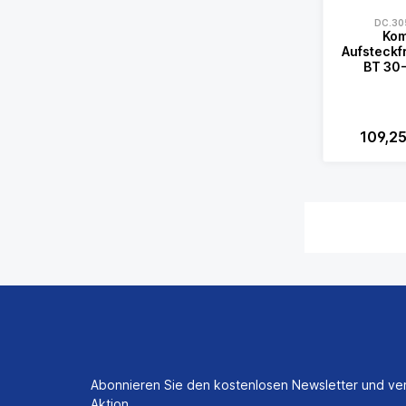
DC.305
Kom
Aufsteckf
BT 30
109,2
Abonnieren Sie den kostenlosen Newsletter und ver
Aktion.