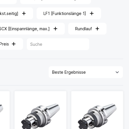
t.seitig]
LF1 [Funktionslänge 1]
SCX [Einspannlänge, max.]
Rundlauf
Preis