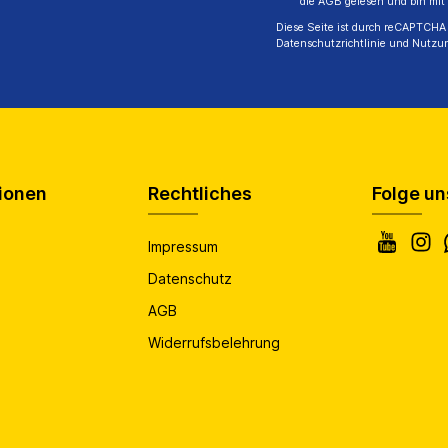
die
AGB
gelesen und bin mit
Diese Seite ist durch reCAPTCHA 
Datenschutzrichtlinie
und
Nutzu
ionen
Rechtliches
Folge un
Impressum
Datenschutz
AGB
Widerrufsbelehrung