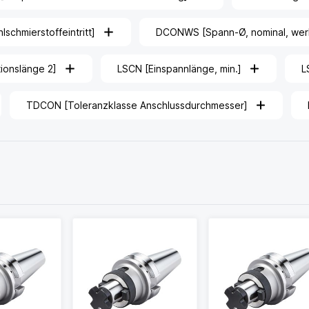
schmierstoffeintritt]
DCONWS [Spann-Ø, nominal, werks
tionslänge 2]
LSCN [Einspannlänge, min.]
L
TDCON [Toleranzklasse Anschlussdurchmesser]