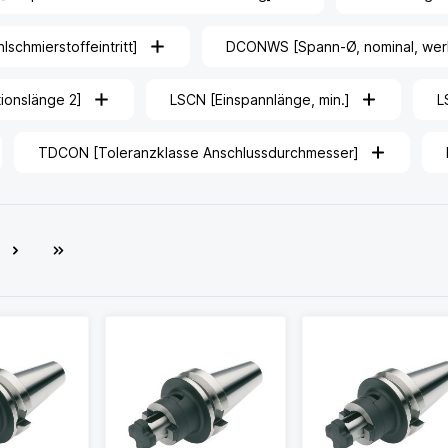
schmierstoffeintritt]
DCONWS [Spann-Ø, nominal, werks
tionslänge 2]
LSCN [Einspannlänge, min.]
L
TDCON [Toleranzklasse Anschlussdurchmesser]