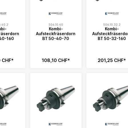
0.40.2
506.10.40
506.10.32.2
bi-
Kombi-
Kombi-
räserdorn
Aufsteckfräserdorn
Aufsteckfräserdo
40-160
BT 50-40-70
BT 50-32-160
0 CHF*
108,10 CHF*
201,25 CHF*