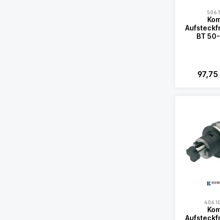
506.
Kom
Aufsteckf
BT 50
97,75
406.1
Kom
Aufsteckf