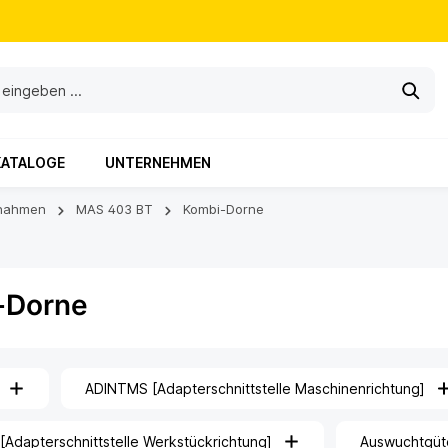
KATALOGE
UNTERNEHMEN
nahmen
MAS 403 BT
Kombi-Dorne
-Dorne
ADINTMS [Adapterschnittstelle Maschinenrichtung]
Adapterschnittstelle Werkstückrichtung]
Auswuchtgüt