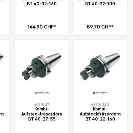
BT 40-32-160
BT 40-32-100
144,90 CHF*
89,70 CHF*
406.10.27
406.10.22.2
Kombi-
Kombi-
rn
Aufsteckfräserdorn
Aufsteckfräserdorn
BT 40-27-55
BT 40-22-160