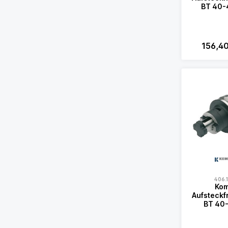
BT 40-
156,4
406.
Kom
Aufsteckf
BT 40