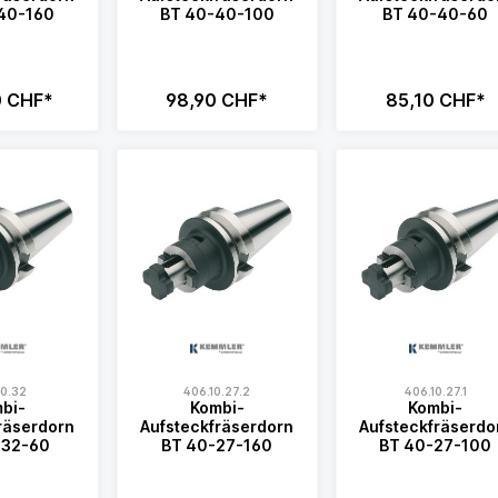
40-160
BT 40-40-100
BT 40-40-60
0 CHF*
98,90 CHF*
85,10 CHF*
10.32
406.10.27.2
406.10.27.1
bi-
Kombi-
Kombi-
räserdorn
Aufsteckfräserdorn
Aufsteckfräserdo
-32-60
BT 40-27-160
BT 40-27-100