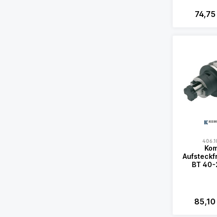
74,75
406.1
Kom
Aufsteckf
BT 40-
85,10