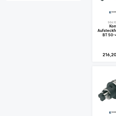
506.1
Kom
Aufsteckf
BT 50-
216,2