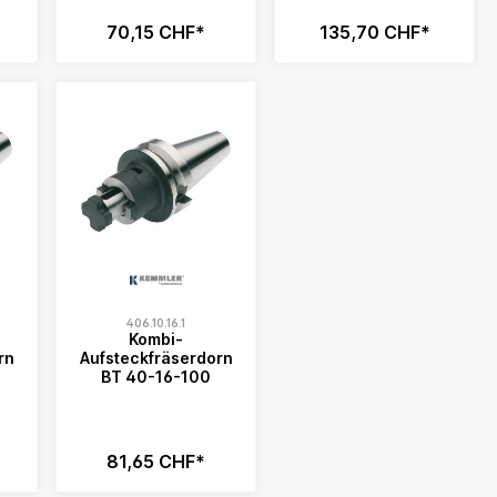
70,15 CHF*
135,70 CHF*
406.10.16.1
Kombi-
rn
Aufsteckfräserdorn
BT 40-16-100
81,65 CHF*