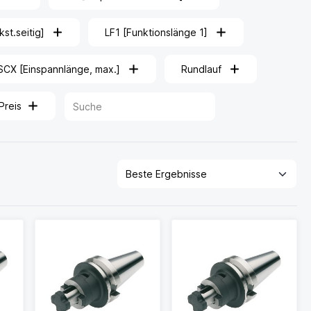
t.seitig]
LF1 [Funktionslänge 1]
SCX [Einspannlänge, max.]
Rundlauf
Preis