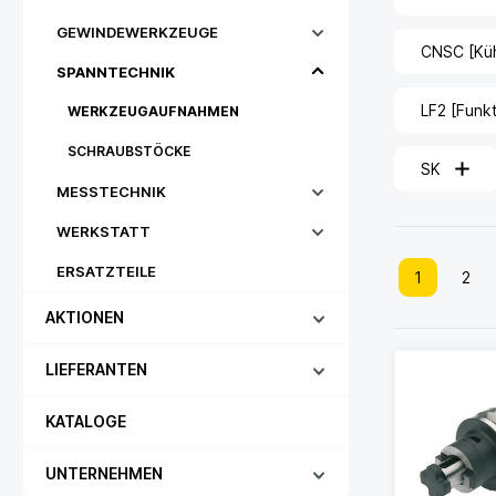
GEWINDEWERKZEUGE
CNSC [Kühl
SPANNTECHNIK
LF2 [Funk
WERKZEUGAUFNAHMEN
SCHRAUBSTÖCKE
SK
MESSTECHNIK
WERKSTATT
ERSATZTEILE
1
2
AKTIONEN
LIEFERANTEN
KATALOGE
UNTERNEHMEN