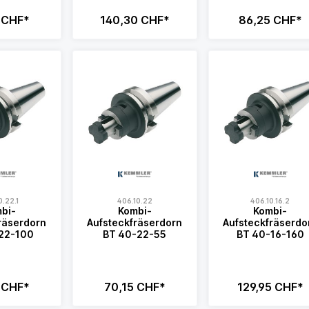
 CHF*
140,30 CHF*
86,25 CHF*
0.22.1
406.10.22
406.10.16.2
bi-
Kombi-
Kombi-
räserdorn
Aufsteckfräserdorn
Aufsteckfräserdo
22-100
BT 40-22-55
BT 40-16-160
 CHF*
70,15 CHF*
129,95 CHF*