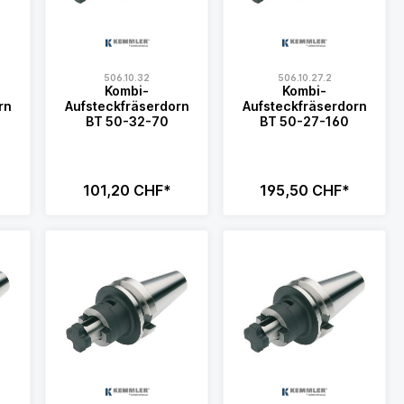
506.10.32
506.10.27.2
Kombi-
Kombi-
rn
Aufsteckfräserdorn
Aufsteckfräserdorn
BT 50-32-70
BT 50-27-160
101,20 CHF*
195,50 CHF*