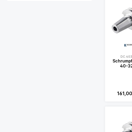
DC.403
Schrumpf
40-3
161,0