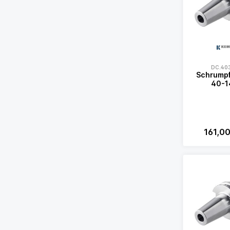
DC.403
Schrumpf
40-1
161,0