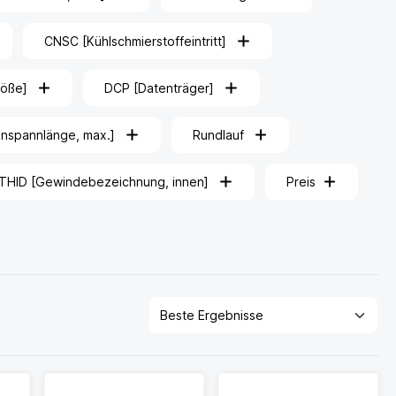
CNSC [Kühlschmierstoffeintritt]
röße]
DCP [Datenträger]
inspannlänge, max.]
Rundlauf
THID [Gewindebezeichnung, innen]
Preis