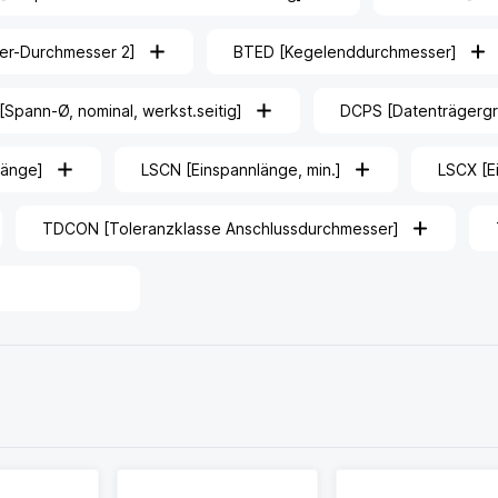
er-Durchmesser 2]
BTED [Kegelenddurchmesser]
pann-Ø, nominal, werkst.seitig]
DCPS [Datenträgerg
länge]
LSCN [Einspannlänge, min.]
LSCX [E
TDCON [Toleranzklasse Anschlussdurchmesser]