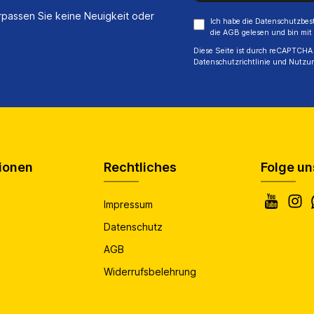
passen Sie keine Neuigkeit oder
Ich habe die
Datenschutzbe
die
AGB
gelesen und bin mit
Diese Seite ist durch reCAPTCHA 
Datenschutzrichtlinie
und
Nutzu
ionen
Rechtliches
Folge un
Impressum
Datenschutz
AGB
Widerrufsbelehrung