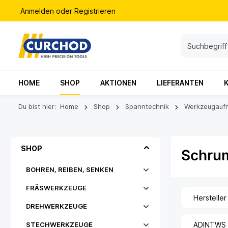
Anmelden
oder
Registrieren
HOME
SHOP
AKTIONEN
LIEFERANTEN
Du bist hier:
Home
Shop
Spanntechnik
Werkzeugauf
SHOP
Schrum
BOHREN, REIBEN, SENKEN
FRÄSWERKZEUGE
Hersteller
DREHWERKZEUGE
STECHWERKZEUGE
ADINTWS [