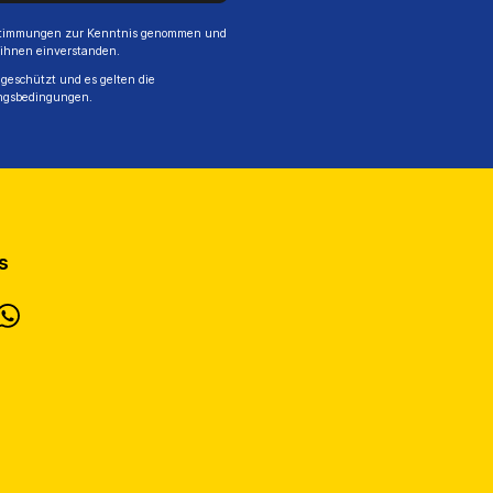
stimmungen
zur Kenntnis genommen und
 ihnen einverstanden.
geschützt und es gelten die
ngsbedingungen
.
s