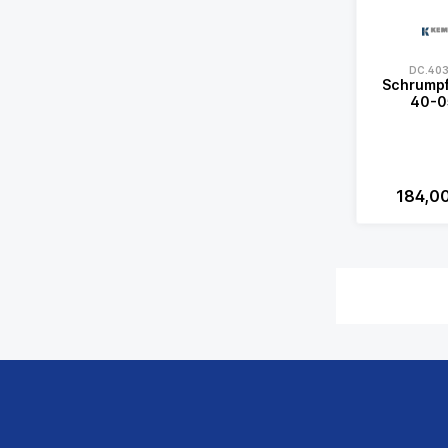
DC.403
Schrumpf
40-0
184,0