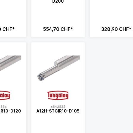
D200
0 CHF*
554,70 CHF*
328,90 CHF*
2836
6842832
IR10-D120
A12H-STCIR10-D105