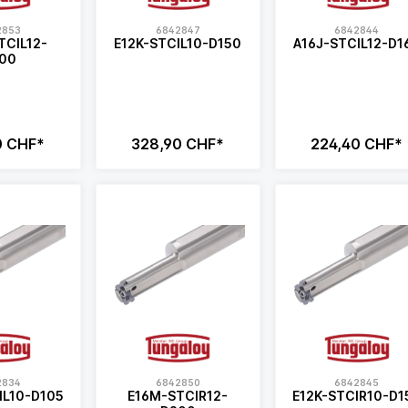
2853
6842847
6842844
TCIL12-
E12K-STCIL10-D150
A16J-STCIL12-D1
00
0 CHF*
328,90 CHF*
224,40 CHF*
2834
6842850
6842845
IL10-D105
E16M-STCIR12-
E12K-STCIR10-D1