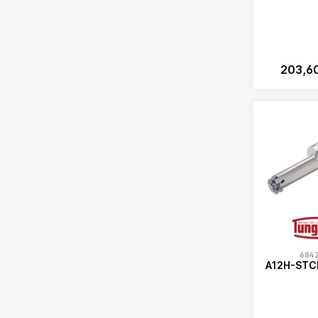
203,6
684
A12H-STC