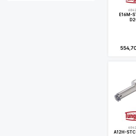
684
E16M-S
D2
554,7
684
A12H-STC