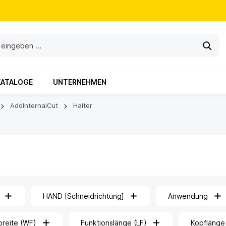
KATALOGE
UNTERNEHMEN
AddInternalCut
Halter
HAND [Schneidrichtung]
Anwendung
breite (WF)
Funktionslänge (LF)
Kopflänge