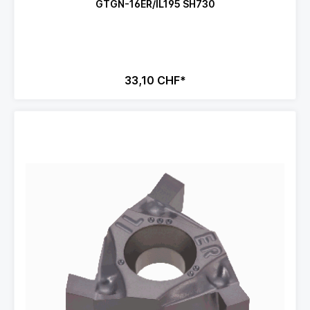
GTGN-16ER/IL195 SH730
33,10 CHF*