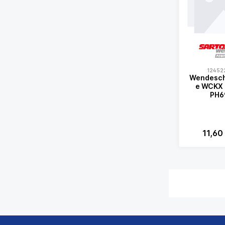
12452
Wendesch
e WCKX 02T104
PH6
11,60