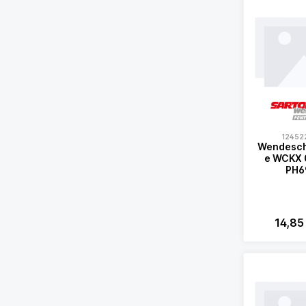
12452
Wendesch
e WCKX 080408
PH6
14,85