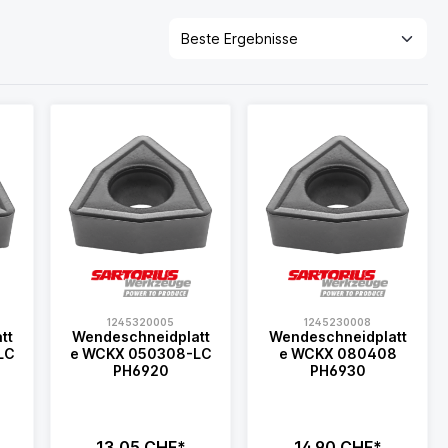
1245320005
1245230008
tt
Wendeschneidplatt
Wendeschneidplatt
e WCKX 050308-LC
e WCKX 080408
PH6920
PH6930
13,05 CHF*
14,90 CHF*