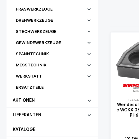
FRÄSWERKZEUGE
DREHWERKZEUGE
STECHWERKZEUGE
GEWINDEWERKZEUGE
SPANNTECHNIK
MESSTECHNIK
WERKSTATT
ERSATZTEILE
AKTIONEN
12453
Wendesch
e WCKX 06T308-LC
LIEFERANTEN
PH6
KATALOGE
13,05