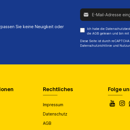
E-Mail-Adresse*
passen Sie keine Neuigkeit oder
Ich habe die
Datenschutzbe
die
AGB
gelesen und bin mit
Diese Seite ist durch reCAPTCHA 
Datenschutzrichtlinie
und
Nutzu
ionen
Rechtliches
Folge un
Impressum
Datenschutz
AGB