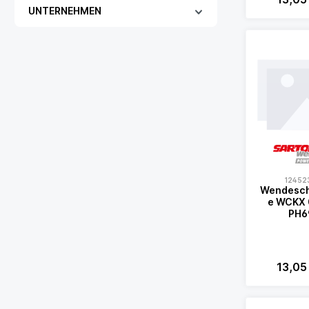
UNTERNEHMEN
12452
Wendesch
e WCKX 06T308
PH6
13,05