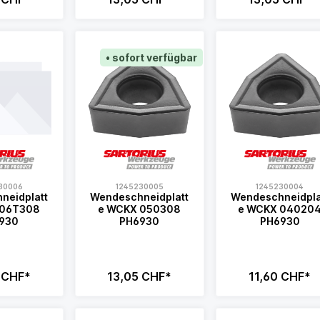
• sofort verfügbar
30006
1245230005
1245230004
neidplatt
Wendeschneidplatt
Wendeschneidpla
e WCKX 050308
e WCKX 040204
930
PH6930
PH6930
 CHF*
13,05 CHF*
11,60 CHF*