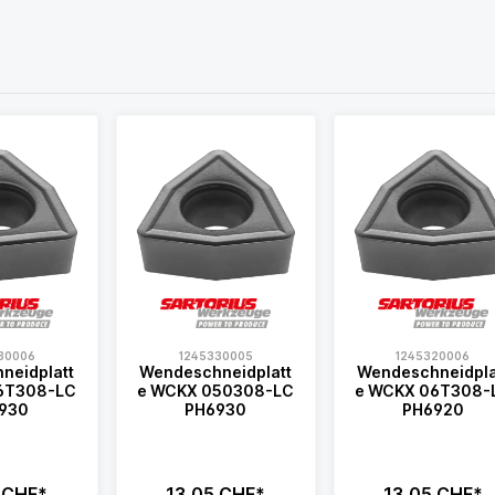
30006
1245330005
1245320006
neidplatt
Wendeschneidplatt
Wendeschneidpla
e WCKX 050308-LC
e WCKX 06T308-LC
930
PH6930
PH6920
 CHF*
13,05 CHF*
13,05 CHF*