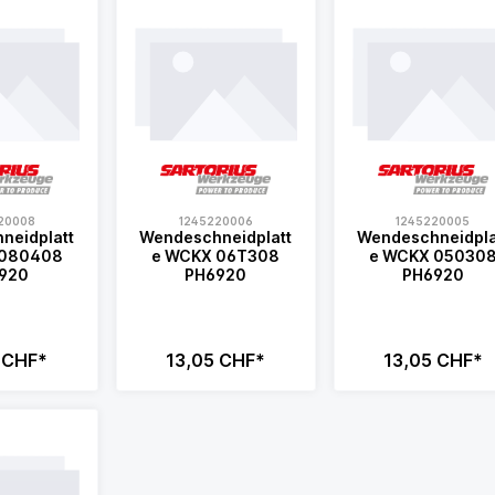
20008
1245220006
1245220005
neidplatt
Wendeschneidplatt
Wendeschneidpla
e WCKX 06T308
e WCKX 050308
920
PH6920
PH6920
 CHF*
13,05 CHF*
13,05 CHF*