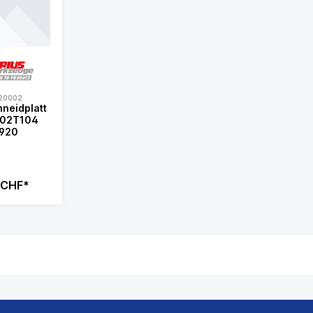
20002
neidplatt
920
 CHF*