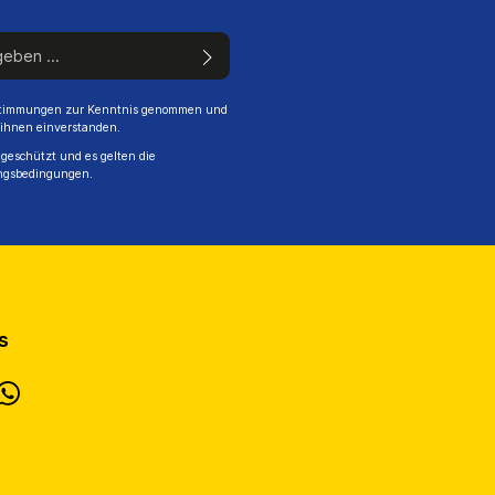
stimmungen
zur Kenntnis genommen und
 ihnen einverstanden.
geschützt und es gelten die
ngsbedingungen
.
s