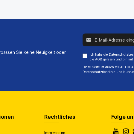
E-Mail-Adresse*
passen Sie keine Neuigkeit oder
Ich habe die
Datenschutzbe
die
AGB
gelesen und bin mit
Diese Seite ist durch reCAPTCHA 
Datenschutzrichtlinie
und
Nutzu
ionen
Rechtliches
Folge un
Impressum