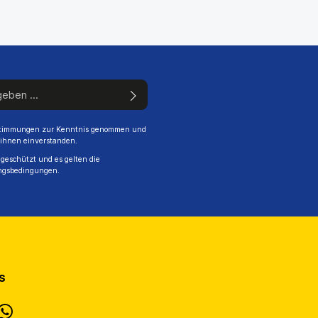
stimmungen
zur Kenntnis genommen und
 ihnen einverstanden.
geschützt und es gelten die
ngsbedingungen
.
s