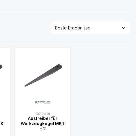
107.03.01
Austreiber für
MK
Werkzeugkegel MK 1
+ 2