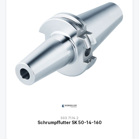
503.71.14.2
Schrumpffutter SK 50-14-160