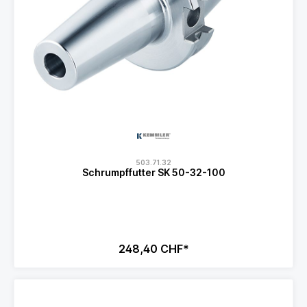
503.71.32
Schrumpffutter SK 50-32-100
248,40 CHF*