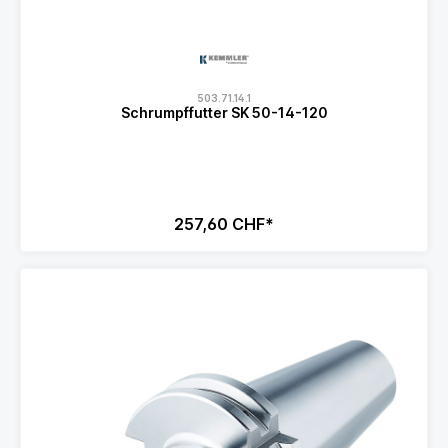
503.71.14.1
Schrumpffutter SK 50-14-120
257,60 CHF*