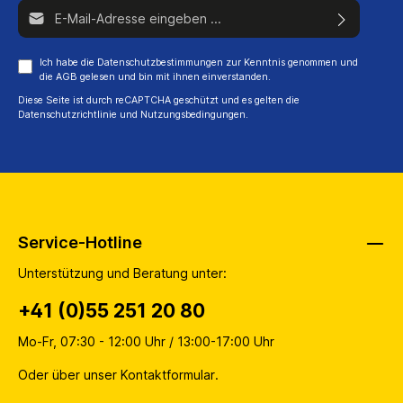
E-Mail-Adresse*
Ich habe die
Datenschutzbestimmungen
zur Kenntnis genommen und
die
AGB
gelesen und bin mit ihnen einverstanden.
Diese Seite ist durch reCAPTCHA geschützt und es gelten die
Datenschutzrichtlinie
und
Nutzungsbedingungen
.
Service-Hotline
Unterstützung und Beratung unter:
+41 (0)55 251 20 80
Mo-Fr, 07:30 - 12:00 Uhr / 13:00-17:00 Uhr
Oder über unser
Kontaktformular
.