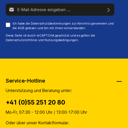
E-Mail-Adresse*
Ich habe die
Datenschutzbestimmungen
zur Kenntnis genommen und
die
AGB
gelesen und bin mit ihnen einverstanden.
Diese Seite ist durch reCAPTCHA geschützt und es gelten die
Datenschutzrichtlinie
und
Nutzungsbedingungen
.
Service-Hotline
Unterstützung und Beratung unter:
+41 (0)55 251 20 80
Mo-Fr, 07:30 - 12:00 Uhr / 13:00-17:00 Uhr
Oder über unser
Kontaktformular
.